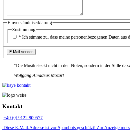
Einverständniserklärung
Zustimmung
Zustimmung
(*)
* Ich stimme zu, dass meine personenbezogenen Daten aus 
E-
Ergebnis
E-Mail senden
Mail
senden
"Die Musik steckt nicht in den Noten, sondern in der Stille da
Wolfgang Amadeus Mozart
Kontakt
+49 (0) 9122 809577
Diese E-Mail-Adresse ist vor Spambots geschützt! Zur Anzeige muss J